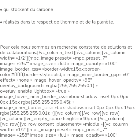
• qui stockent du carbone
• réalisés dans le respect de l’homme et de la planète.
Pour cela nous sommes en recherche constante de solutions et
de collaborations.[/vc_column_text][/vc_column][vc_column
width= »1/2″][mpc_image preset= »mpc_preset_7″
image= »257″ image_size= »full » image_opacity= »100″
image_border_css= »border-width:15px;border-
color:#ffffff;border-style:solid; » image_inner_border_gap= »0″
effect= »none » image_hover_opacity= »95″
overlay_background= »rgba(255,255,255,0.1) »
overlay_enable_lightbox= »true »
image_hover_inner_border_css= »box-shadow: inset 0px 0px
0px 15px rgba(255,255,255,0.45); »
image_inner_border_css= »box-shadow: inset 0px 0px 0px 15px
rgba(255,255,255,0.01); »][/vc_column][/vc_row][vc_row]
[vc_column][vc_empty_space height= »40px »][/vc_column]
[/vc_row][vc_row content_placement= »middle »][vc_column
width= »1/2″][mpc_image preset= »mpc_preset_7″
image= »258″ image_size= »full » image_opacity= »100″