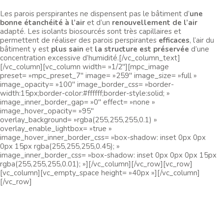
Les parois perspirantes ne dispensent pas le bâtiment d’
une
bonne étanchéité à l’air
et d’un
renouvellement de l’air
adapté. Les isolants biosourcés sont très capillaires et
permettent de réaliser des parois perspirantes
efficaces
, l’air du
bâtiment y est
plus sain
et
la structure est préservée
d’une
concentration excessive d’humidité.[/vc_column_text]
[/vc_column][vc_column width= »1/2″][mpc_image
preset= »mpc_preset_7″ image= »259″ image_size= »full »
image_opacity= »100″ image_border_css= »border-
width:15px;border-color:#ffffff;border-style:solid; »
image_inner_border_gap= »0″ effect= »none »
image_hover_opacity= »95″
overlay_background= »rgba(255,255,255,0.1) »
overlay_enable_lightbox= »true »
image_hover_inner_border_css= »box-shadow: inset 0px 0px
0px 15px rgba(255,255,255,0.45); »
image_inner_border_css= »box-shadow: inset 0px 0px 0px 15px
rgba(255,255,255,0.01); »][/vc_column][/vc_row][vc_row]
[vc_column][vc_empty_space height= »40px »][/vc_column]
[/vc_row]