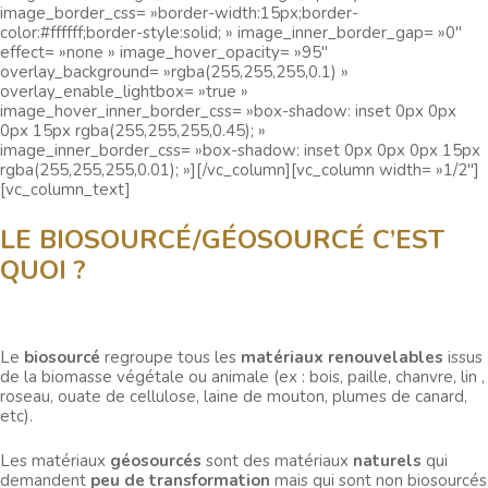
image_border_css= »border-width:15px;border-
color:#ffffff;border-style:solid; » image_inner_border_gap= »0″
effect= »none » image_hover_opacity= »95″
overlay_background= »rgba(255,255,255,0.1) »
overlay_enable_lightbox= »true »
image_hover_inner_border_css= »box-shadow: inset 0px 0px
0px 15px rgba(255,255,255,0.45); »
image_inner_border_css= »box-shadow: inset 0px 0px 0px 15px
rgba(255,255,255,0.01); »][/vc_column][vc_column width= »1/2″]
[vc_column_text]
LE BIOSOURCÉ/GÉOSOURCÉ C’EST
QUOI ?
Le
biosourcé
regroupe tous les
matériaux renouvelables
issus
de la biomasse végétale ou animale (ex : bois, paille, chanvre, lin ,
roseau, ouate de cellulose, laine de mouton, plumes de canard,
etc).
Les matériaux
géosourcés
sont des matériaux
naturels
qui
demandent
peu de transformation
mais qui sont non biosourcés